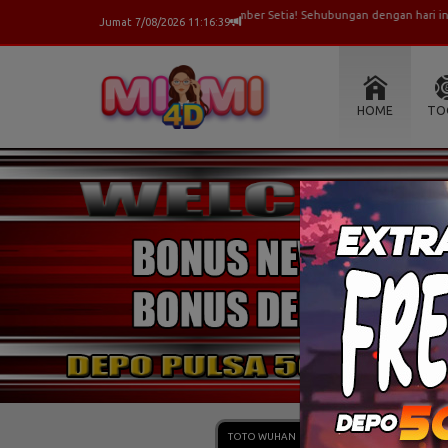
Salam JP, Member Setia! Sehubungan dengan hari ini sa
Jumat 7/08/2026 11:16:39
HOME
TO
TOTO WUHAN
HK SIANG
S