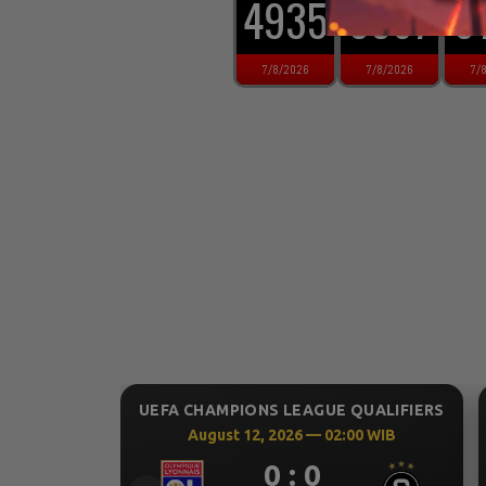
4935
8867
0
7/8/2026
7/8/2026
7/
UE QUALIFIERS
UEFA CHAMPIONS LEAGUE QUALIFIERS
 01:30 WIB
August 12, 2026 — 01:15 WIB
0 : 0