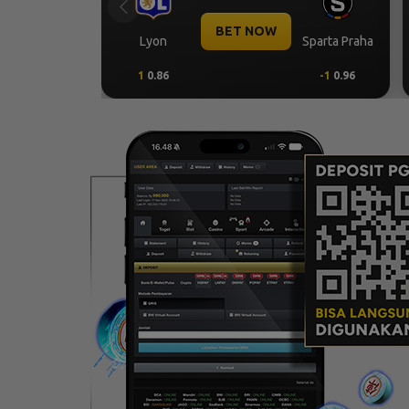
Previous
W
BET NOW
Slovan
Fenerbahce
Mjallby
Bratislava
0.5
0.87
0.5
0.83
-0.5
0.99