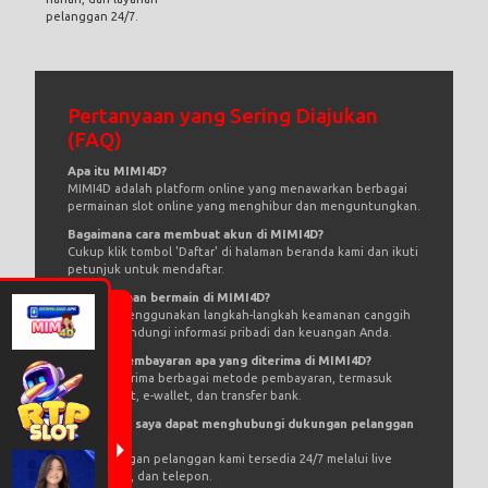
pelanggan 24/7.
Pertanyaan yang Sering Diajukan
(FAQ)
Apa itu MIMI4D?
MIMI4D adalah platform online yang menawarkan berbagai
permainan slot online yang menghibur dan menguntungkan.
Bagaimana cara membuat akun di MIMI4D?
Cukup klik tombol 'Daftar' di halaman beranda kami dan ikuti
petunjuk untuk mendaftar.
Apakah aman bermain di MIMI4D?
Ya, kami menggunakan langkah-langkah keamanan canggih
untuk melindungi informasi pribadi dan keuangan Anda.
Metode pembayaran apa yang diterima di MIMI4D?
Kami menerima berbagai metode pembayaran, termasuk
kartu kredit, e-wallet, dan transfer bank.
Bagaimana saya dapat menghubungi dukungan pelanggan
MIMI4D?
Tim dukungan pelanggan kami tersedia 24/7 melalui live
chat, email, dan telepon.