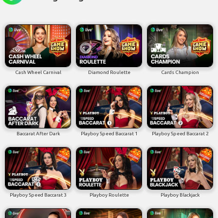
Cash Wheel Carnival
Diamond Roulette
Cards Champion
Baccarat After Dark
Playboy Speed Baccarat 1
Playboy Speed Baccarat 2
Playboy Speed Baccarat 3
Playboy Roulette
Playboy Blackjack