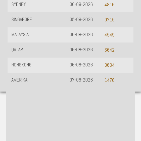
SYDNEY
06-08-2026
4816
SINGAPORE
05-08-2026
0715
MALAYSIA
06-08-2026
4549
QATAR
06-08-2026
6642
HONGKONG
06-08-2026
3634
AMERIKA
07-08-2026
1476