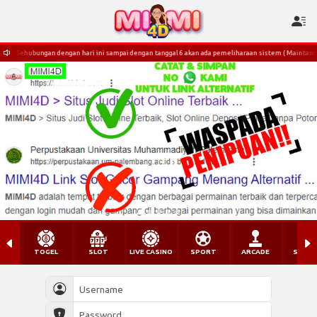
 Sehubungan dengan hari ini sampai dengan tanggal 6 akan ada pemeliharaan sistem ( Maintance ) u
TOGEL
SLOT
LIVE CASINO
SPORT
ARCADE
SABU