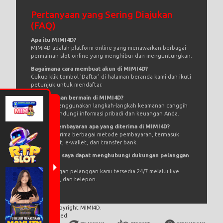
Pertanyaan yang Sering Diajukan
(FAQ)
Apa itu MIMI4D?
MIMI4D adalah platform online yang menawarkan berbagai
permainan slot online yang menghibur dan menguntungkan.
Bagaimana cara membuat akun di MIMI4D?
Cukup klik tombol 'Daftar' di halaman beranda kami dan ikuti
petunjuk untuk mendaftar.
Apakah aman bermain di MIMI4D?
Ya, kami menggunakan langkah-langkah keamanan canggih
untuk melindungi informasi pribadi dan keuangan Anda.
Metode pembayaran apa yang diterima di MIMI4D?
Kami menerima berbagai metode pembayaran, termasuk
kartu kredit, e-wallet, dan transfer bank.
Bagaimana saya dapat menghubungi dukungan pelanggan
MIMI4D?
Tim dukungan pelanggan kami tersedia 24/7 melalui live
chat, email, dan telepon.
© 2015 - 2026 Copyright MIMI4D.
All Rights Reserved.