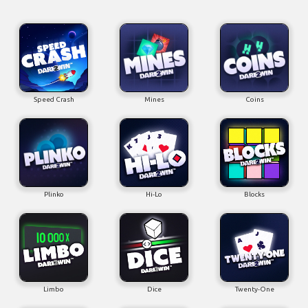
Speed Crash
Mines
Coins
Plinko
Hi-Lo
Blocks
Limbo
Dice
Twenty-One