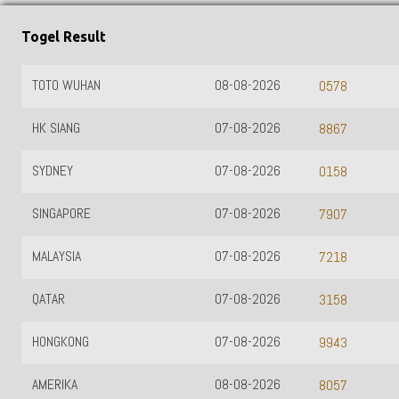
Togel Result
TOTO WUHAN
08-08-2026
0578
HK SIANG
07-08-2026
8867
SYDNEY
07-08-2026
0158
SINGAPORE
07-08-2026
7907
MALAYSIA
07-08-2026
7218
QATAR
07-08-2026
3158
HONGKONG
07-08-2026
9943
AMERIKA
08-08-2026
8057