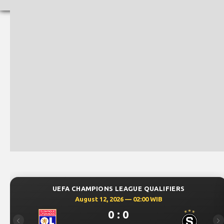
S LEAGUE QUALIFIERS
UEFA CHAMPIONS 
 2026 — 02:00 WIB
August 12, 2
0 : 0
0
Previous
Ne