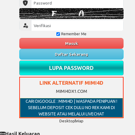
Remember Me
Masuk
Daftar Sekarang
LUPA PASSWORD
LINK ALTERNATIF MIMI4D
MIMI4DX1.COM
CARI DIGOOGLE : MIMI4D | WASPADA PENIPUAN !
SEBELUM DEPOSIT CEK DULU NO REK KAMI DI
WEBSITE ATAU MELALUI LIVECHAT
Desktop
Wap
Hasil Keluaran