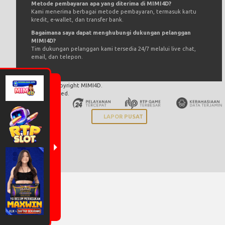
Metode pembayaran apa yang diterima di MIMI4D?
Kami menerima berbagai metode pembayaran, termasuk kartu
kredit, e-wallet, dan transfer bank.
Bagaimana saya dapat menghubungi dukungan pelanggan
MIMI4D?
Tim dukungan pelanggan kami tersedia 24/7 melalui live chat,
email, dan telepon.
© 2015 - 2026 Copyright MIMI4D.
All Rights Reserved.
LAPOR PUSAT