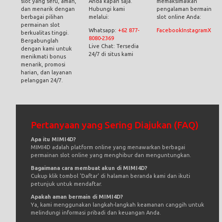
slot yang seru, aman,
Anda kapan saja.
memaksimalkan
dan menarik dengan
Hubungi kami
pengalaman bermain
berbagai pilihan
melalui:
slot online Anda:
permainan slot
Whatsapp:
+62 877-
Facebook
Instagram
X
berkualitas tinggi.
8080-2369
Bergabunglah
Live Chat: Tersedia
dengan kami untuk
24/7 di situs kami
menikmati bonus
menarik, promosi
harian, dan layanan
pelanggan 24/7.
Pertanyaan yang Sering Diajukan (FAQ)
Apa itu MIMI4D?
MIMI4D adalah platform online yang menawarkan berbagai
permainan slot online yang menghibur dan menguntungkan.
Bagaimana cara membuat akun di MIMI4D?
Cukup klik tombol 'Daftar' di halaman beranda kami dan ikuti
petunjuk untuk mendaftar.
Apakah aman bermain di MIMI4D?
Ya, kami menggunakan langkah-langkah keamanan canggih untuk
melindungi informasi pribadi dan keuangan Anda.