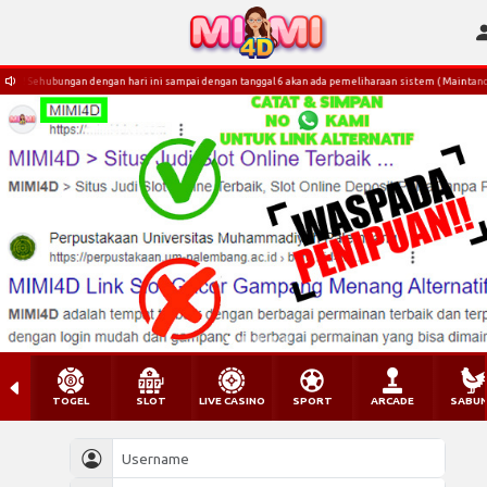
! Sehubungan dengan hari ini sampai dengan tanggal 6 akan ada pemeliharaan sistem ( Maintance )
TOGEL
SLOT
LIVE CASINO
SPORT
ARCADE
SABU