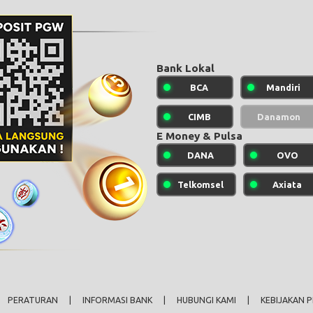
Bank Lokal
BCA
Mandiri
CIMB
Danamon
E Money & Pulsa
DANA
OVO
Telkomsel
Axiata
PERATURAN
|
INFORMASI BANK
|
HUBUNGI KAMI
|
KEBIJAKAN P