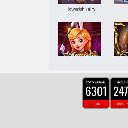
Flowerish Fairy
Magician
TOTO WUHAN
HK SIA
6301
24
8/8/2026
8/8/20