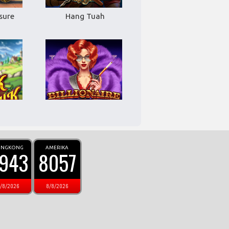
sure
Hang Tuah
the
Billionaire Party
k
ONGKONG
AMERIKA
943
8057
/8/2026
8/8/2026