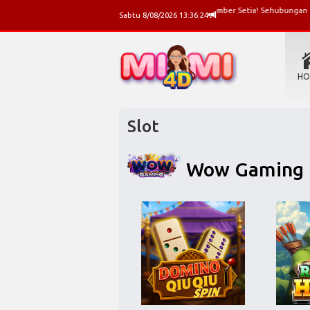
Salam JP, Member Setia! Sehubungan dengan h
Sabtu 8/08/2026 13:36:25
HO
Slot
Wow Gaming