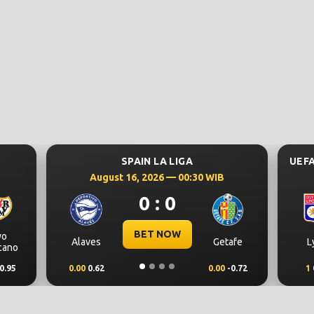
te and Luck
Thor's Hammer
Secret Scroll o
IERS
UEFA CHAMPIONS LEAGUE QUALIFIERS
UEF
nd of Easter
August 12, 2026 — 01:15 WIB
Island
0 : 0
BET NOW
Slovan
bahce
Mjallby
Bodo
Bratislava
.87
0.5
0.83
-0.5
0.99
0.7