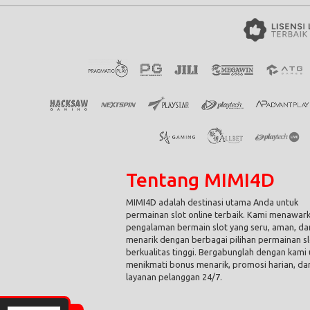
Tentang MIMI4D
MIMI4D adalah destinasi utama Anda untuk
permainan slot online terbaik. Kami menawar
pengalaman bermain slot yang seru, aman, da
menarik dengan berbagai pilihan permainan sl
berkualitas tinggi. Bergabunglah dengan kami
menikmati bonus menarik, promosi harian, da
layanan pelanggan 24/7.