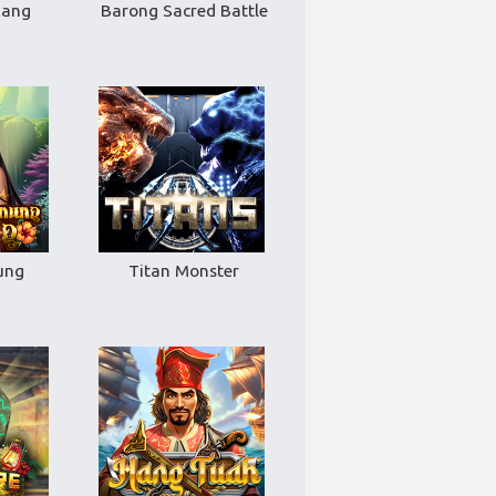
hang
Barong Sacred Battle
ung
Titan Monster