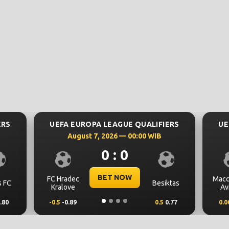
LIFIERS
UEFA EUROPA LEAGUE QUALIFIERS
 WIB
August 7, 2026 — 02:00 WIB
0 : 0
BET NOW
Heart of
Rangers FC
Benfica
Midlothian
0.00
0.58
2.5
0.78
-2.5
0.99