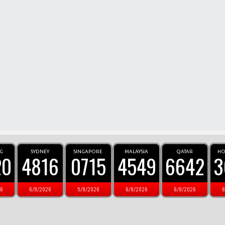
NG
SYDNEY
SINGAPORE
MALAYSIA
QATAR
H
20
4816
0715
4549
6642
3
26
6/8/2026
5/8/2026
6/8/2026
6/8/2026
6