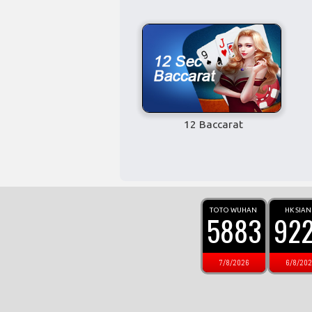
12 Baccarat
TOTO WUHAN
HK SIA
5883
92
7/8/2026
6/8/20