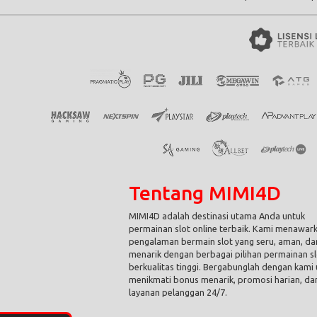
Tentang MIMI4D
MIMI4D adalah destinasi utama Anda untuk
permainan slot online terbaik. Kami menawar
pengalaman bermain slot yang seru, aman, da
menarik dengan berbagai pilihan permainan sl
berkualitas tinggi. Bergabunglah dengan kami
menikmati bonus menarik, promosi harian, da
layanan pelanggan 24/7.