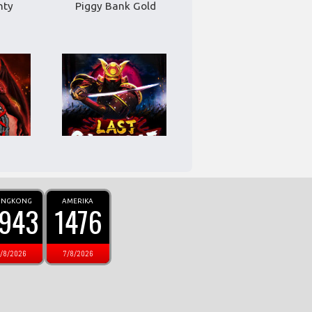
nty
Piggy Bank Gold
al
Last Samurai
ONGKONG
AMERIKA
943
1476
/8/2026
7/8/2026