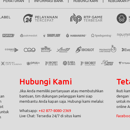
PERATURAN
|
INFORMASI BANK
|
HUBUNGI KAMI
|
KEBIJAKAN P
ghting Bull
Cat & Mouse
Aztec: Bonus 
Xmas
anji Bonanza
Starry Adventure
Phantom Mult
Hubungi Kami
Tet
Jika Anda memiliki pertanyaan atau membutuhkan
Ikuti ka
kan
bantuan, tim dukungan pelanggan kami siap
dengan b
n
membantu Anda kapan saja. Hubungi kami melalui:
untuk m
ot
online A
Whatsapp:
+62 877-8080-2369
 untuk
Live Chat: Tersedia 24/7 di situs kami
Facebo
n