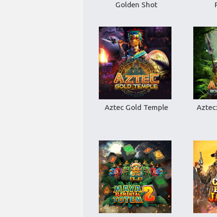
Golden Shot
Aztec Gold Temple
Aztec