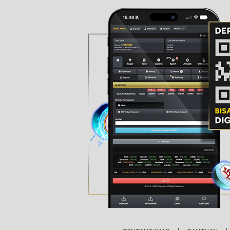
Anubis
Slotto 4D
Xmas