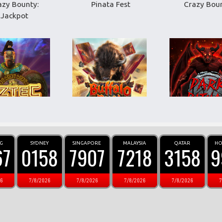
azy Bounty:
Pinata Fest
Crazy Bou
Jackpot
c: Bonus Hunt
Buffalo Rush
Dark Ritu
NG
SYDNEY
SINGAPORE
MALAYSIA
QATAR
H
67
0158
7907
7218
3158
9
26
7/8/2026
7/8/2026
7/8/2026
7/8/2026
7